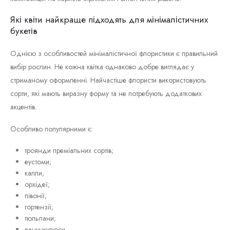
Які квіти найкраще підходять для мінімалістичних
букетів
Однією з особливостей мінімалістичної флористики є правильний
вибір рослин. Не кожна квітка однаково добре виглядає у
стриманому оформленні. Найчастіше флористи використовують
сорти, які мають виразну форму та не потребують додаткових
акцентів.
Особливо популярними є:
троянди преміальних сортів;
еустоми;
калли;
орхідеї;
півонії;
гортензії;
тюльпани;
ранункулюси.