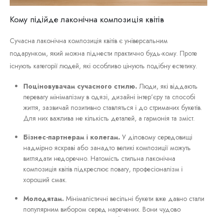
Кому підійде лаконічна композиція квітів
Сучасна лаконічна композиція квітів є універсальним
подарунком, який можна піднести практично будь-кому. Проте
існують категорії людей, які особливо цінують подібну естетику.
Поціновувачам сучасного стилю.
Люди, які віддають
перевагу мінімалізму в одязі, дизайні інтер’єру та способі
життя, зазвичай позитивно ставляться і до стриманих букетів.
Для них важлива не кількість деталей, а гармонія та зміст.
Бізнес-партнерам і колегам.
У діловому середовищі
надмірно яскраві або занадто великі композиції можуть
виглядати недоречно. Натомість стильна лаконічна
композиція квітів підкреслює повагу, професіоналізм і
хороший смак.
Молодятам.
Мінімалістичні весільні букети вже давно стали
популярним вибором серед наречених. Вони чудово