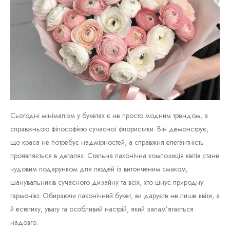
Сьогодні мінімалізм у букетах є не просто модним трендом, а
справжньою філософією сучасної флористики. Він демонструє,
що краса не потребує надмірностей, а справжня елегантність
проявляється в деталях. Стильна лаконічна композиція квітів стане
чудовим подарунком для людей із витонченим смаком,
шанувальників сучасного дизайну та всіх, хто цінує природну
гармонію. Обираючи лаконічний букет, ви даруєте не лише квіти, а
й естетику, увагу та особливий настрій, який запам’ятається
надовго.