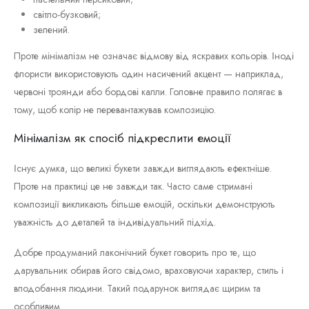
світло-бузковий;
зелений.
Проте мінімалізм не означає відмову від яскравих кольорів. Іноді
флористи використовують один насичений акцент — наприклад,
червоні троянди або бордові калли. Головне правило полягає в
тому, щоб колір не перевантажував композицію.
Мінімалізм як спосіб підкреслити емоції
Існує думка, що великі букети завжди виглядають ефектніше.
Проте на практиці це не завжди так. Часто саме стримані
композиції викликають більше емоцій, оскільки демонструють
уважність до деталей та індивідуальний підхід.
Добре продуманий лаконічний букет говорить про те, що
дарувальник обирав його свідомо, враховуючи характер, стиль і
вподобання людини. Такий подарунок виглядає щирим та
особливим.