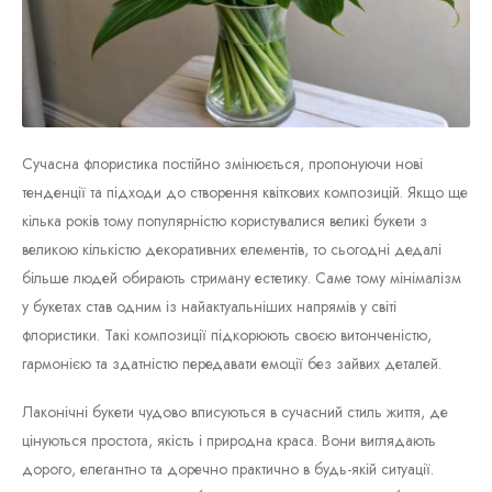
Сучасна флористика постійно змінюється, пропонуючи нові
тенденції та підходи до створення квіткових композицій. Якщо ще
кілька років тому популярністю користувалися великі букети з
великою кількістю декоративних елементів, то сьогодні дедалі
більше людей обирають стриману естетику. Саме тому мінімалізм
у букетах став одним із найактуальніших напрямів у світі
флористики. Такі композиції підкорюють своєю витонченістю,
гармонією та здатністю передавати емоції без зайвих деталей.
Лаконічні букети чудово вписуються в сучасний стиль життя, де
цінуються простота, якість і природна краса. Вони виглядають
дорого, елегантно та доречно практично в будь-якій ситуації.