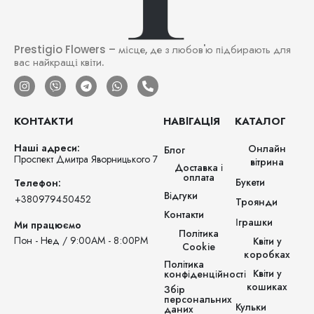
Prestigio Flowers – місце, де з любов'ю підбирають для
вас найкращі квіти.
КОНТАКТИ
НАВІГАЦІЯ
КАТАЛОГ
Наші адреси:
Онлайн
Блог
Проспект Дмитра Яворницького 7
вітрина
Доставка і
оплата
Букети
Телефон:
Відгуки
‪+380979450452‬
Троянди
Контакти
Іграшки
Ми працюємо
Політика
Пон - Нед / 9:00AM - 8:00PM
Квіти у
Cookie
коробках
Політика
Квіти у
конфіденційності
кошиках
Збір
персональних
Кульки
даних