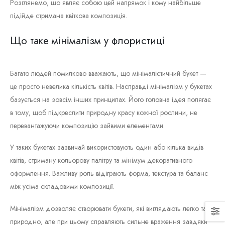
Розглянемо, що являє собою цей напрямок і кому найбільше
підійде стримана квіткова композиція.
Що таке мінімалізм у флористиці
Багато людей помилково вважають, що мінімалістичний букет —
це просто невелика кількість квітів. Насправді мінімалізм у букетах
базується на зовсім інших принципах. Його головна ідея полягає
в тому, щоб підкреслити природну красу кожної рослини, не
перевантажуючи композицію зайвими елементами.
У таких букетах зазвичай використовують один або кілька видів
квітів, стриману кольорову палітру та мінімум декоративного
оформлення. Важливу роль відіграють форма, текстура та баланс
між усіма складовими композиції.
Мінімалізм дозволяє створювати букети, які виглядають легко та
природно, але при цьому справляють сильне враження завдяки