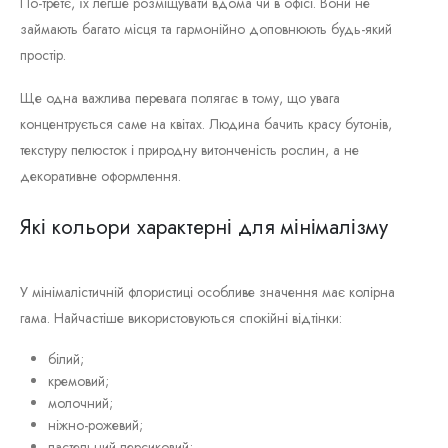
По-третє, їх легше розміщувати вдома чи в офісі. Вони не
займають багато місця та гармонійно доповнюють будь-який
простір.
Ще одна важлива перевага полягає в тому, що увага
концентрується саме на квітах. Людина бачить красу бутонів,
текстуру пелюсток і природну витонченість рослин, а не
декоративне оформлення.
Які кольори характерні для мінімалізму
У мінімалістичній флористиці особливе значення має колірна
гама. Найчастіше використовуються спокійні відтінки:
білий;
кремовий;
молочний;
ніжно-рожевий;
пастельний персиковий;