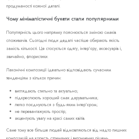
продуманості кожної деталі.
Чому мінімалістичні букети стали популярними
Популярність цього напрямку пояснюється зміною смаків
споживачів. Сьогодні люди дедалі частіше обирають якість
замість кількості. Це стосується одягу, інтер’єру, аксесуарів і,
звичайно, флористики.
Лаконічні композиції ідеально відповідають сучасним
тенденціям з кількох причин:
виглядають стильно та актуально;
підкреслюють хороший смак дарувальника;
легко поєднуються з будь-яким інтер’єром;
не перевантажують простір;
акцентують увагу на красі самих квітів.
Саме тому все більше людей відмовляються від надто пишних
композицій на користь стриманих і витончених рішень.