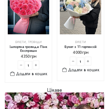
БУКЕТИ
,
ТРОЯНДИ
БУКЕТИ
Імпортна троянда Пінк
Букет з 11 гортензій
Експрешн
4 000
грн
4 350
грн
Додати в кошик
Додати в кошик
Цікаве