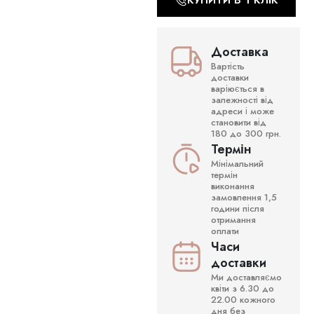
КУПИТИ В 1 КЛІК
Доставка
Вартість
доставки
варіюється в
залежності від
адреси і може
становити від
180 до 300 грн.
Термін
Мінімальний
термін
виконання
замовлення 1,5
години після
отримання
оплати
Часи
доставки
Ми доставляємо
квіти з 6.30 до
22.00 кожного
дня без