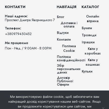
КОНТАКТИ
НАВІГАЦІЯ
КАТАЛОГ
Наші адреси:
Онлайн
Блог
Проспект Дмитра Яворницького 7
вітрина
Доставка і
оплата
Букети
Телефон:
Відгуки
‪+380979450452‬
Троянди
Контакти
Іграшки
Ми працюємо
Політика
Пон - Нед / 9:00AM - 8:00PM
Квіти у
Cookie
коробках
Політика
Квіти у
конфіденційності
кошиках
Збір
персональних
Кульки
даних
Договір
Публічної
Оферти
Ми використовуємо файли cookie, щоб забезпечити вам
найкращий досвід користування нашим веб-сайтом. Якщо
ви продовжите користуватися цим сайтом, ми