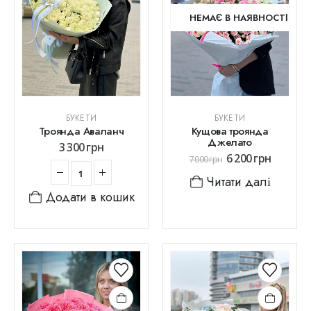
НЕМАЄ В НАЯВНОСТІ
БУКЕТИ
БУКЕТИ
Троянда Аваланч
Кущова троянда
Джелато
3 300
грн
6 200
грн
7 000
грн
Читати далі
Додати в кошик