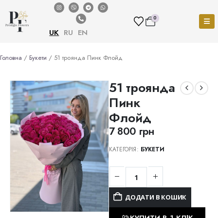
0
UK
RU
EN
Головна
/
Букети
/ 51 троянда Пинк Флойд
51 троянда
Пинк
Флойд
7 800
грн
КАТЕГОРІЯ:
БУКЕТИ
ДОДАТИ В КОШИК