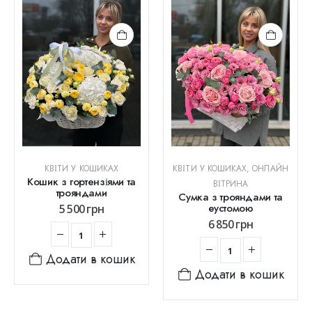
КВІТИ У КОШИКАХ
КВІТИ У КОШИКАХ
,
ОНЛАЙН
Кошик з гортензіями та
ВІТРИНА
трояндами
Сумка з трояндами та
еустомою
5 500
грн
6 850
грн
Додати в кошик
Додати в кошик