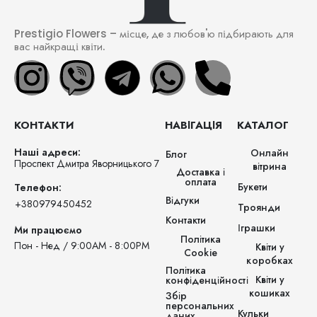
Prestigio Flowers – місце, де з любов'ю підбирають для
вас найкращі квіти.
КОНТАКТИ
НАВІГАЦІЯ
КАТАЛОГ
Наші адреси:
Онлайн
Блог
Проспект Дмитра Яворницького 7
вітрина
Доставка і
оплата
Букети
Телефон:
Відгуки
‪+380979450452‬
Троянди
Контакти
Іграшки
Ми працюємо
Політика
Пон - Нед / 9:00AM - 8:00PM
Квіти у
Cookie
коробках
Політика
Квіти у
конфіденційності
кошиках
Збір
персональних
Кульки
даних