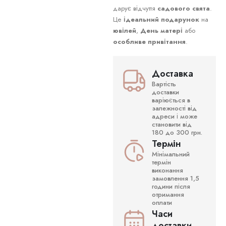
дарує відчуття
садового свята
.
Це
ідеальний подарунок
на
ювілей
,
День матері
або
особливе привітання
.
Доставка
Вартість
доставки
варіюється в
залежності від
адреси і може
становити від
180 до 300 грн.
Термін
Мінімальний
термін
виконання
замовлення 1,5
години після
отримання
оплати
Часи
доставки