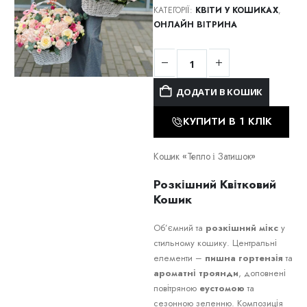
КАТЕГОРІЇ:
КВІТИ У КОШИКАХ
,
ОНЛАЙН ВІТРИНА
ДОДАТИ В КОШИК
КУПИТИ В 1 КЛІК
Кошик «Тепло і Затишок»
Розкішний Квітковий
Кошик
Об’ємний та
розкішний мікс
у
стильному кошику. Центральні
елементи –
пишна гортензія
та
ароматні троянди
, доповнені
повітряною
еустомою
та
сезонною зеленню. Композиція