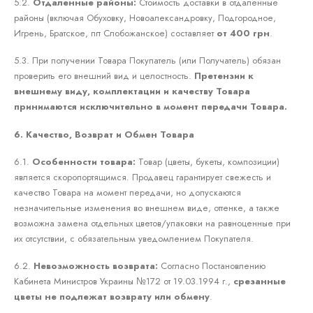
5.2.
Отдаленные районы:
Стоимость доставки в отдаленные
районы (включая Обуховку, Новоалександровку, Подгородное,
Игрень, Братское, пгт Слобожанское) составляет
от 400 грн
.
5.3. При получении Товара Покупатель (или Получатель) обязан
проверить его внешний вид и целостность.
Претензии к
внешнему виду, комплектации и качеству Товара
принимаются исключительно в момент передачи Товара.
6. Качество, Возврат и Обмен Товара
6.1.
Особенности товара:
Товар (цветы, букеты, композиции)
является скоропортящимся. Продавец гарантирует свежесть и
качество Товара на момент передачи, но допускаются
незначительные изменения во внешнем виде, оттенке, а также
возможна замена отдельных цветов/упаковки на равноценные при
их отсутствии, с обязательным уведомлением Покупателя.
6.2.
Невозможность возврата:
Согласно Постановлению
Кабинета Министров Украины №172 от 19.03.1994 г.,
срезанные
цветы не подлежат возврату или обмену
.