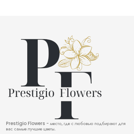
Поставки свежесрезанных растений осуществляются
пять раз
в неделю
. Это не просто рекламное обещание, это четко
выстроенная логистика, которая гарантирует: букет, который
получит ваш адресат, был срезан всего несколько дней
назад.
Профессионализм команды:
Наши флористы — это не
просто сборщики букетов, а дизайнеры, прошедшие
специализированное обучение. Они умеют работать с цветом,
фактурой и формой, создавая композиции, которые
соответствуют мировым трендам. Мы гордимся нашим
узнаваемым, премиальным стилем, который часто отмечают в
социальных сетях как идеал современной флористики.
Ценный совет от эксперта:
Свежий цветок всегда имеет твердый,
сочный стебель и плотные, упругие лепестки. У нас вы можете быть
уверены в этом на 100%.
Уникальное Предложение: Гарантия качества,
проверенная Авторитетом
Prestigio Flowers - место, где с любовью подбирают для
вас самые лучшие цветы.
Конкуренция среди
интернет магазинов цветов в Днепре