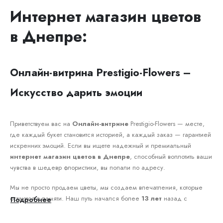
Интернет магазин цветов
в Днепре:
Онлайн-витрина Prestigio-Flowers –
Искусство дарить эмоции
Приветствуем вас на
Онлайн-витрине
Prestigio-Flowers — месте,
где каждый букет становится историей, а каждый заказ — гарантией
искренних эмоций. Если вы ищете надежный и премиальный
интернет магазин цветов в Днепре
, способный воплотить ваши
чувства в шедевр флористики, вы попали по адресу.
Мы не просто продаем цветы, мы создаем впечатления, которые
остаются в памяти. Наш путь начался более
13 лет
назад с
Подробнее
небольшой цветочной лавки, а сегодня Prestigio-Flowers — это
узнаваемый бренд в Днепре, синоним качества, свежести и