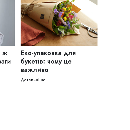
о ж
Еко-упаковка для
ваги
букетів: чому це
важливо
Детальніше