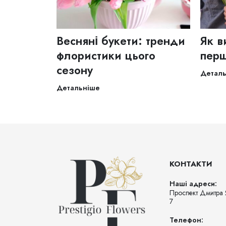
Весняні букети: тренди
Як в
флористики цього
перш
сезону
Детал
Детальніше
КОНТАКТИ
Наші адреси:
Проспект Дмитра 
7
Телефон: