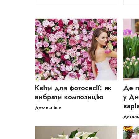
Квіти для фотосесії: як
Де п
вибрати композицію
у Дн
варі
Детальніше
Детал