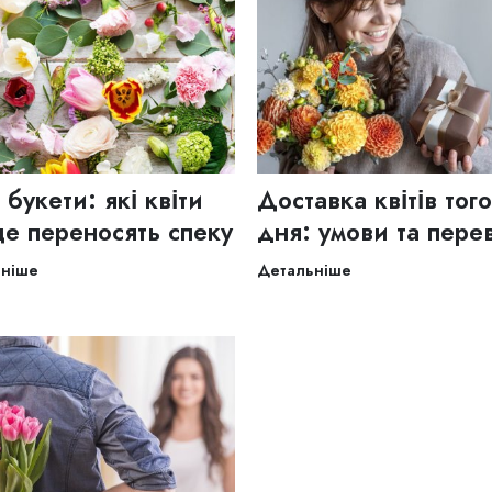
і букети: які квіти
Доставка квітів тог
е переносять спеку
дня: умови та пере
ьніше
Детальніше