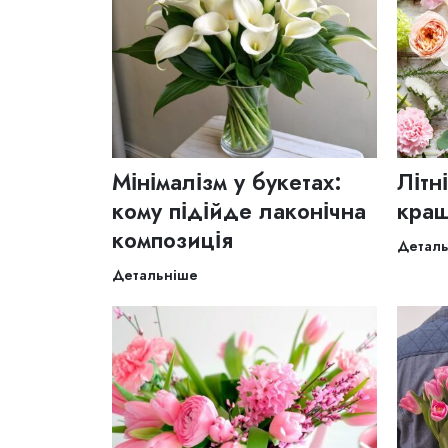
Мінімалізм у букетах:
Літн
кому підійде лаконічна
кращ
композиція
Детал
Детальніше