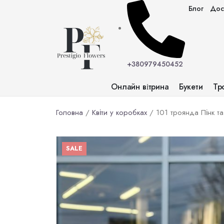
Блог
Дост
+380979450452
Онлайн вітрина
Букети
Тр
Головна
/
Квіти у коробках
/ 101 троянда Пінк та
SALE