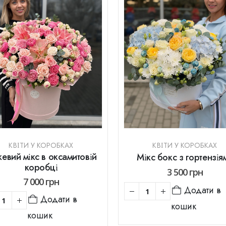
КВІТИ У КОРОБКАХ
КВІТИ У КОРОБКАХ
евий мікс в оксамитовій
Мікс бокс з гортензія
коробці
3 500
грн
7 000
грн
Додати в
Додати в
кошик
кошик