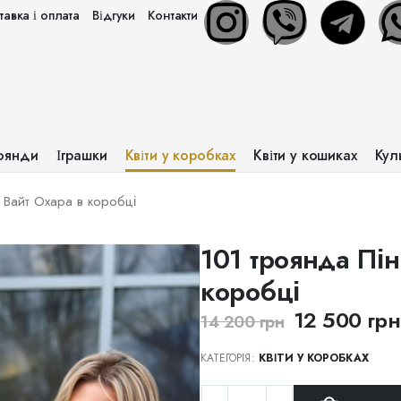
авка і оплата
Відгуки
Контакти
оянди
Іграшки
Квіти у коробках
Квіти у кошиках
Кул
 Вайт Охара в коробці
101 троянда Пін
коробці
12 500
грн
14 200
грн
КАТЕГОРІЯ:
КВІТИ У КОРОБКАХ