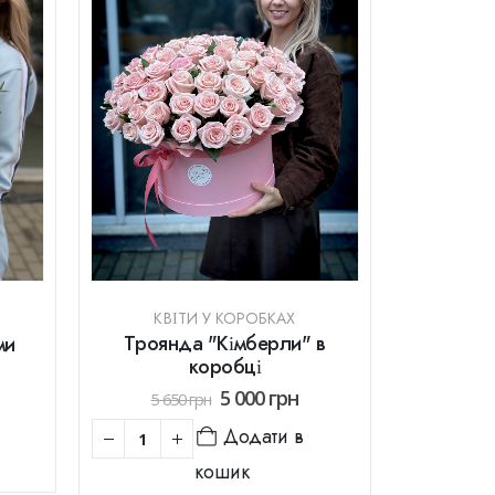
КВІТИ У КОРОБКАХ
Троянда "Кімберли" в
ми
коробці
5 000
грн
5 650
грн
Додати в
кошик