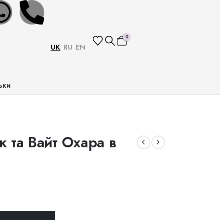
0
UK
RU
EN
ьки
к та Вайт Охара в