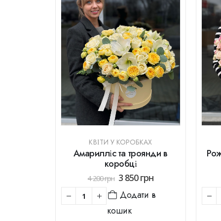
КВІТИ У КОРОБКАХ
Амарилліс та троянди в
Рож
коробці
3 850
грн
4 200
грн
Додати в
кошик