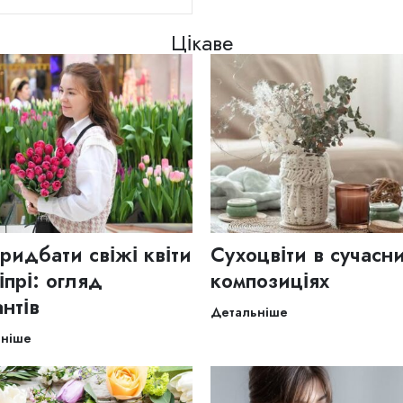
Цікаве
ридбати свіжі квіти
Сухоцвіти в сучасн
іпрі: огляд
композиціях
антів
Детальніше
ьніше