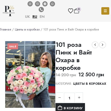
0
UK
RU
EN
Главная
/
Цветы в коробках
/ 101 роза Пинк и Вайт Охара в коробке
101 роза
SALE
Пинк и Вайт
Охара в
коробке
12 500
грн
14 200
грн
КАТЕГОРИЯ:
ЦВЕТЫ В КОРОБКАХ
В КОРЗИНУ