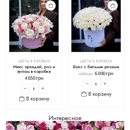
ЦВЕТЫ В КОРОБКАХ
ЦВЕТЫ В КОРОБКАХ
Микс орхидей, роз и
Бокс с белыми розами
эустом в коробке
6 000
грн
6 850
грн
4 650
грн
В корзину
В корзину
Интересное