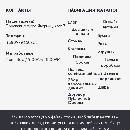
КОНТАКТЫ
НАВИГАЦИЯ
КАТАЛОГ
Наши адреса:
Онлайн
Блог
Проспект Дмитра Яворницького 7
витрина
Доставка и
оплата
Букеты
Телефон:
Отзывы
‪+380979450452‬
Розы
Контакты
Игрушки
Мы работаем
Политика
Пон - Вос / 9:00AM - 8:00PM
Цветы в
Cookie
коробках
Політика
Цветы в
конфіденційності
корзинках
Збор
персональных
Шары
данных
Договор
Публичной
Оферты
Ми використовуємо файли cookie, щоб забезпечити вам
найкращий досвід користування нашим веб-сайтом. Якщо
ви продовжите користуватися цим сайтом, ми