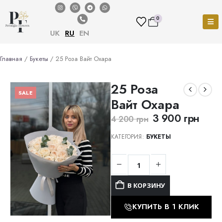
0
UK
RU
EN
Главная
/
Букеты
/ 25 Роза Вайт Охара
25 Роза
SALE
Вайт Охара
3 900
грн
4 200
грн
КАТЕГОРИЯ:
БУКЕТЫ
В КОРЗИНУ
КУПИТЬ В 1 КЛИК