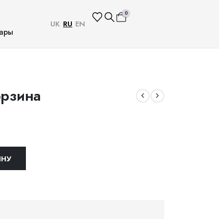
0
UK
RU
EN
ары
орзина
ИНУ