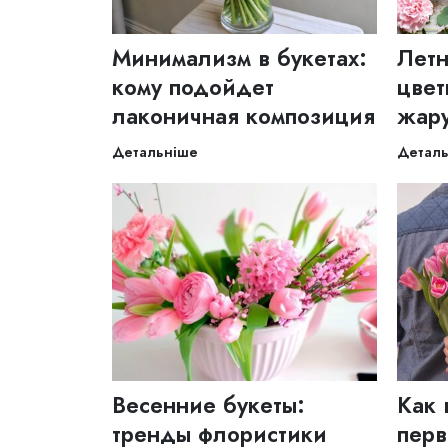
Минимализм в букетах:
Летн
кому подойдет
цвет
лаконичная композиция
жар
Детальніше
Детал
Весенние букеты:
Как 
тренды флористики
перв