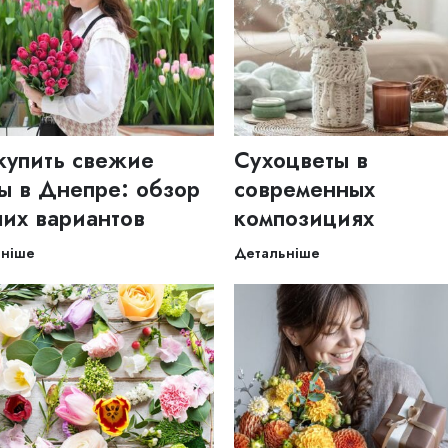
купить свежие
Сухоцветы в
ы в Днепре: обзор
современных
их вариантов
композициях
ьніше
Детальніше