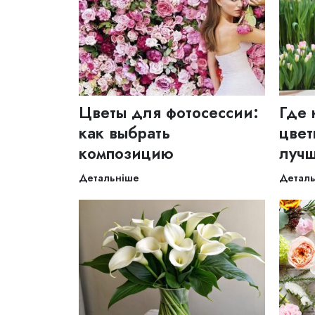
Цветы для фотосессии:
Где 
как выбрать
цвет
композицию
лучш
Детальніше
Детал