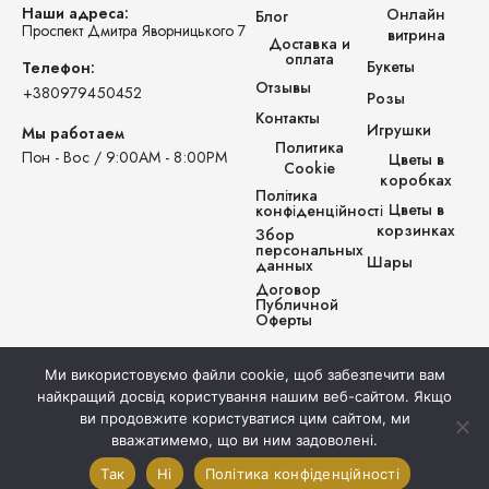
Наши адреса:
Онлайн
Блог
Проспект Дмитра Яворницького 7
витрина
Доставка и
оплата
Букеты
Телефон:
Отзывы
‪+380979450452‬
Розы
Контакты
Игрушки
Мы работаем
Политика
Пон - Вос / 9:00AM - 8:00PM
Цветы в
Cookie
коробках
Політика
Цветы в
конфіденційності
корзинках
Збор
персональных
Шары
данных
Договор
Публичной
Оферты
Ми використовуємо файли cookie, щоб забезпечити вам
найкращий досвід користування нашим веб-сайтом. Якщо
ви продовжите користуватися цим сайтом, ми
вважатимемо, що ви ним задоволені.
© Prestigio Flowers . 2025. Все права защищены.
Так
Ні
Політика конфіденційності