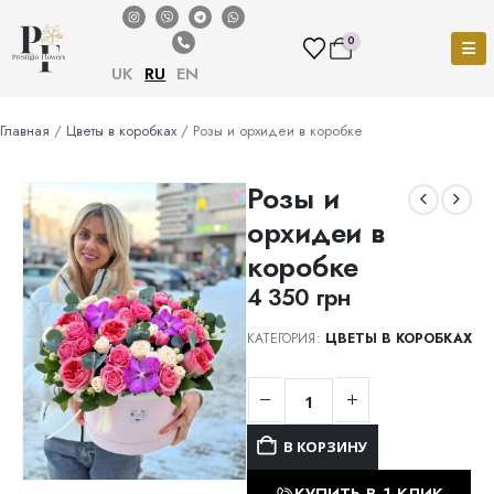
0
UK
RU
EN
Главная
/
Цветы в коробках
/ Розы и орхидеи в коробке
Розы и
орхидеи в
коробке
4 350
грн
КАТЕГОРИЯ:
ЦВЕТЫ В КОРОБКАХ
В КОРЗИНУ