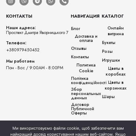
КОНТАКТЫ
НАВИГАЦИЯ
КАТАЛОГ
Наши адреса:
Онлайн
Блог
Проспект Дмитра Яворницького 7
витрина
Доставка и
оплата
Букеты
Телефон:
Отзывы
‪+380979450452‬
Розы
Контакты
Игрушки
Мы работаем
Политика
Пон - Вос / 9:00AM - 8:00PM
Цветы в
Cookie
коробках
Політика
Цветы в
конфіденційності
корзинках
Збор
персональных
Шары
данных
Договор
Публичной
Оферты
Ми використовуємо файли cookie, щоб забезпечити вам
найкращий досвід користування нашим веб-сайтом. Якщо