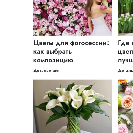
Цветы для фотосессии:
Где 
как выбрать
цвет
композицию
лучш
Детальніше
Детал