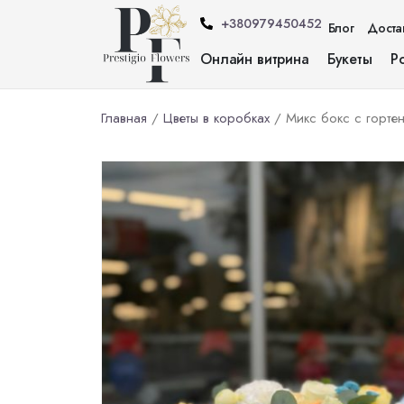
+380979450452
Блог
Доста
Онлайн витрина
Букеты
Р
Главная
/
Цветы в коробках
/ Микс бокс с горте