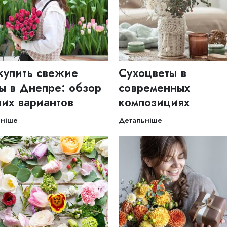
купить свежие
Сухоцветы в
ы в Днепре: обзор
современных
их вариантов
композициях
ьніше
Детальніше