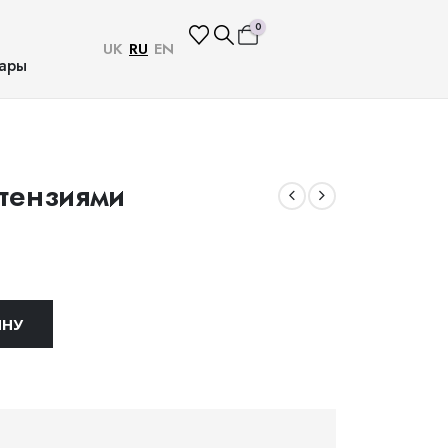
0
UK
RU
EN
ары
ртензиями
ИНУ