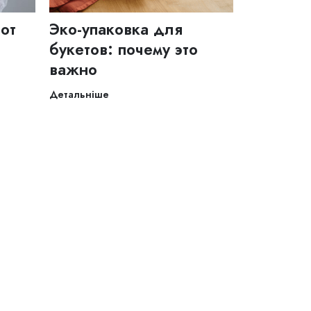
тот
Эко-упаковка для
и
букетов: почему это
важно
Детальніше