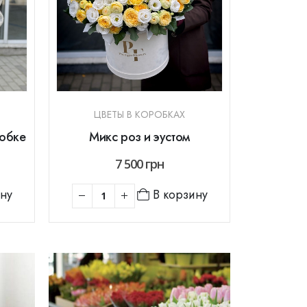
ЦВЕТЫ В КОРОБКАХ
робке
Микс роз и эустом
7 500
грн
ину
В корзину