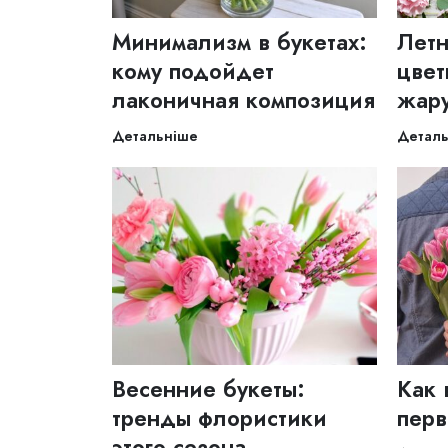
Минимализм в букетах:
Летн
кому подойдет
цвет
лаконичная композиция
жар
Детальніше
Детал
Весенние букеты:
Как 
тренды флористики
перв
этого сезона